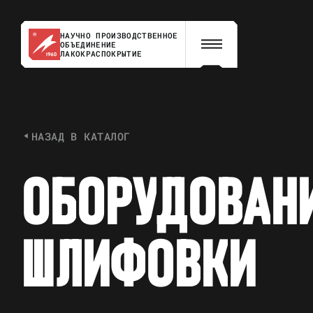
НАУЧНО ПРОИЗВОДСТВЕННОЕ
ОБЪЕДИНЕНИЕ
ЛАКОКРАСПОКРЫТИЕ
НАЗАД В КАТАЛОГ
О
Б
О
Р
У
Д
О
В
А
Н
Ш
Л
И
Ф
О
В
К
И