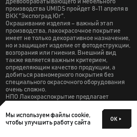
древообрабатывающего и мебельного
производства UMIDS пройдет 8-11 апреля в
ВКК "Экспоград Юг".
Окрашивание изделия – важный этап
производства, лакокрасочное покрытие
имеет не только декоративное назначение,
но и защищает изделие от фотодеструкции,
возгорания или гниения. Внешний вид
также является важным критерием,
определяющим качество продукции, а
добиться равномерного покрытия без
специального окрасочного оборудования
очень сложно.
НПО Лакокраспокрытие предлагает
профессиональное оборудование для
нанесения ЛКМ под брендом Altmaler,
Мы используем файлы cookie,
ОК
которое будет представлено в павильоне ,
чтобы улучшить работу сайта
посвященном древообрабатывающему
оборудованию.