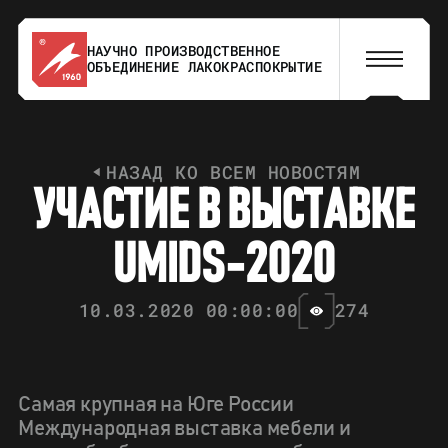
НАУЧНО ПРОИЗВОДСТВЕННОЕ
ОБЪЕДИНЕНИЕ ЛАКОКРАСПОКРЫТИЕ
НАЗАД КО ВСЕМ НОВОСТЯМ
У
Ч
А
С
Т
И
Е
В
В
Ы
С
Т
А
В
К
Е
U
M
I
D
S
-
2
0
2
0
10.03.2020 00:00:00
274
Самая крупная на Юге России
Международная выставка мебели и