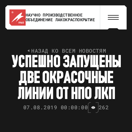
НАУЧНО ПРОИЗВОДСТВЕННОЕ
ОБЪЕДИНЕНИЕ ЛАКОКРАСПОКРЫТИЕ
НАЗАД КО ВСЕМ НОВОСТЯМ
У
С
П
Е
Ш
Н
О
З
А
П
У
Щ
Е
Н
Ы
Д
В
Е
О
К
Р
А
С
О
Ч
Н
Ы
Е
Л
И
Н
И
И
О
Т
Н
П
О
Л
К
П
07.08.2019 00:00:00
262