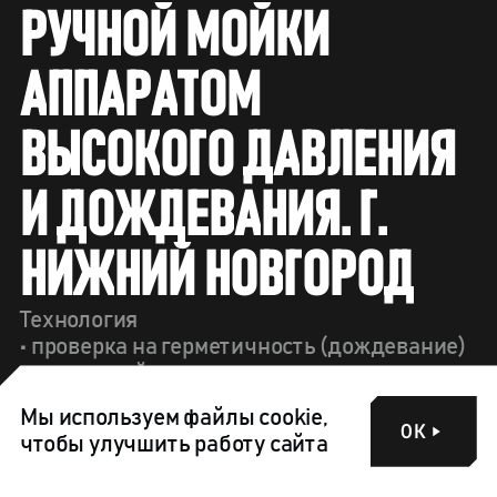
Р
У
Ч
Н
О
Й
М
О
Й
К
И
А
П
П
А
Р
А
Т
О
М
В
Ы
С
О
К
О
Г
О
Д
А
В
Л
Е
Н
И
Я
И
Д
О
Ж
Д
Е
В
А
Н
И
Я
.
Г
.
Н
И
Ж
Н
И
Й
Н
О
В
Г
О
Р
О
Д
Технология
• проверка на герметичность (дождевание)
• ручная мойка аппаратом высокого
давления
Мы используем файлы cookie,
• ручной обдув сжатым воздухом
ОК
чтобы улучшить работу сайта
• ручное окрашивание методом
пневматического распыления