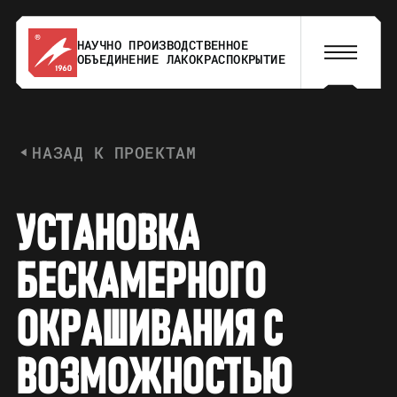
НАУЧНО ПРОИЗВОДСТВЕННОЕ
ОБЪЕДИНЕНИЕ ЛАКОКРАСПОКРЫТИЕ
НАЗАД К ПРОЕКТАМ
У
С
Т
А
Н
О
В
К
А
Б
Е
С
К
А
М
Е
Р
Н
О
Г
О
О
К
Р
А
Ш
И
В
А
Н
И
Я
С
В
О
З
М
О
Ж
Н
О
С
Т
Ь
Ю