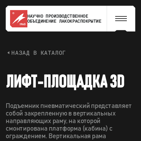
НАУЧНО ПРОИЗВОДСТВЕННОЕ
ОБЪЕДИНЕНИЕ ЛАКОКРАСПОКРЫТИЕ
НАЗАД В КАТАЛОГ
Л
И
Ф
Т
-
П
Л
О
Щ
А
Д
К
А
3
D
Подъемник пневматический представляет
собой закрепленную в вертикальных
направляющих раму, на которой
смонтирована платформа (кабина) с
ограждением. Вертикальная рама