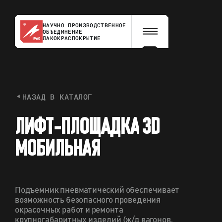
НАУЧНО ПРОИЗВОДСТВЕННОЕ
ОБЪЕДИНЕНИЕ
ЛАКОКРАСПОКРЫТИЕ
НАЗАД В КАТАЛОГ
Л
И
Ф
Т
-
П
Л
О
Щ
А
Д
К
А
3
D
М
О
Б
И
Л
Ь
Н
А
Я
Подъемник пневматический обеспечивает
возможность безопасного проведения
окрасочных работ и ремонта
крупногабаритных изделий (ж/д вагонов,