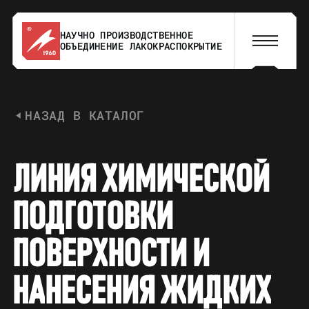
НАУЧНО ПРОИЗВОДСТВЕННОЕ
ОБЪЕДИНЕНИЕ ЛАКОКРАСПОКРЫТИЕ
НАЗАД В КАТАЛОГ
Л
И
Н
И
Я
Х
И
М
И
Ч
Е
С
К
О
Й
П
О
Д
Г
О
Т
О
В
К
И
П
О
В
Е
Р
Х
Н
О
С
Т
И
И
Н
А
Н
Е
С
Е
Н
И
Я
Ж
И
Д
К
И
Х